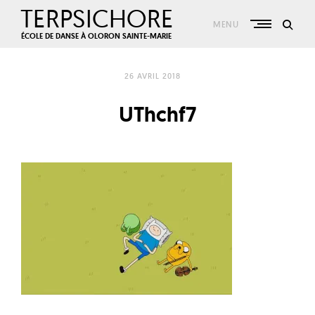
Skip
TERPSICHORE
to
MENU
content
ÉCOLE DE DANSE À OLORON SAINTE-MARIE
26 AVRIL 2018
UThchf7